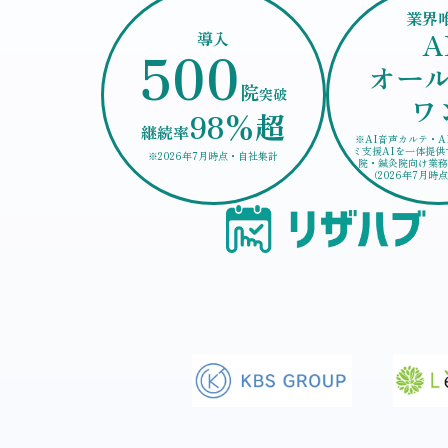
業界
A
導入
500
オー
院
突破
ワ
98%超
継続率
※AI音声カルテ・A
ミ支援AIを一体提供
※2026年7月時点・自社集計
院・鍼灸院向け業務
（2026年7月時