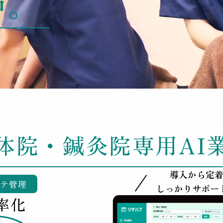
中。
体院・鍼灸院専用
AI
導入から定
ルテ管理
しっかりサポー
率化