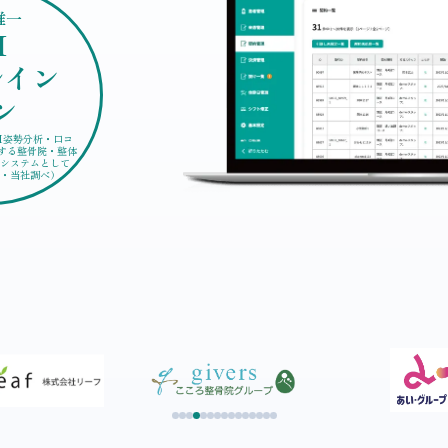
唯一
I
ルイン
ン
I姿勢分析・口コ
する整骨院・整体
システムとして
点・当社調べ）