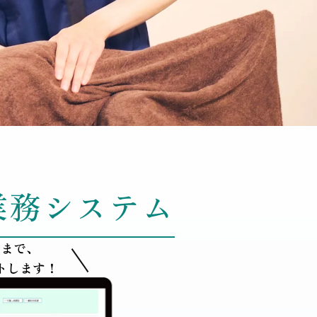
業務システム
着まで、
トします！