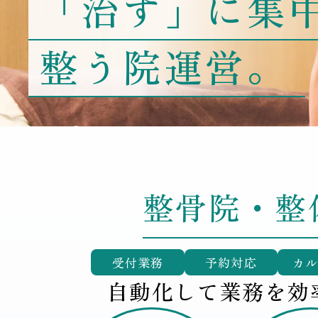
「治す」に集
整う院運営。
整骨院・整
受付業務
予約対応
カ
自動化して業務を効