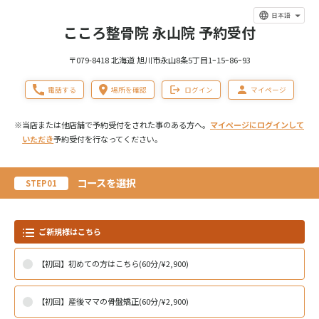
日本語
こころ整骨院 永山院 予約受付
〒079-8418 北海道 旭川市永山8条5丁目1ｰ15ｰ86ｰ93
電話する
場所を確認
ログイン
マイページ
※当店または他店舗で予約受付をされた事のある方へ。
マイページにログインして
いただき
予約受付を行なってください。
コースを選択
STEP01
ご新規様はこちら
【初回】初めての方はこちら(60分/¥2,900)
【初回】産後ママの骨盤矯正(60分/¥2,900)