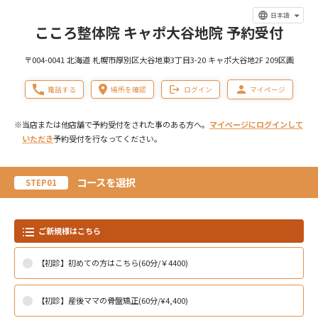
日本語
こころ整体院 キャポ大谷地院 予約受付
〒004-0041 北海道 札幌市厚別区大谷地東3丁目3-20 キャポ大谷地2F 209区画
電話する
場所を確認
ログイン
マイページ
※当店または他店舗で予約受付をされた事のある方へ。
マイページにログインして
いただき
予約受付を行なってください。
コースを選択
STEP01
ご新規様はこちら
【初診】初めての方はこちら(60分/￥4400)
【初診】産後ママの骨盤矯正(60分/¥4,400)