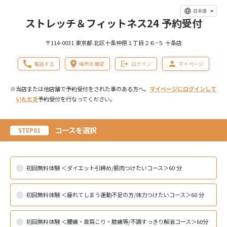
日本語
ストレッチ＆フィットネス24 予約受付
〒114-0031 東京都 北区十条仲原１丁目２６−５ 十条店
電話する
場所を確認
ログイン
マイページ
※当店または他店舗で予約受付をされた事のある方へ。
マイページにログインして
いただき
予約受付を行なってください。
コースを選択
STEP01
初回無料体験 ＜ダイエット引締め/筋肉つけたいコース＞60 分
初回無料体験 ＜疲れてしまう運動不足の方/体力つけたいコース＞60 分
初回無料体験 ＜腰痛・首肩こり・膝痛等/不調すっきり解消コース＞60分