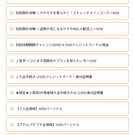
初回無料体験 ＜ガチガチを柔らかく！ストレッチメインコース＞60分
初回無料体験 ＜姿勢が気になるやその他も大歓迎♪＞60分
初回体験開脚チャレンジ(60分)￥3500クレジットカードor現金
♪見学 ＜ひとまず雰囲気やプランを知りたい方＞30分
♪入会手続き (20分)クレジットカード・身分証明書
★限定★十条院VIP患者様入会手続きのみ (10分)身分証明書
【フル会員様】60分パーソナル
【プチorプチプチ会員様】30分パーソナル