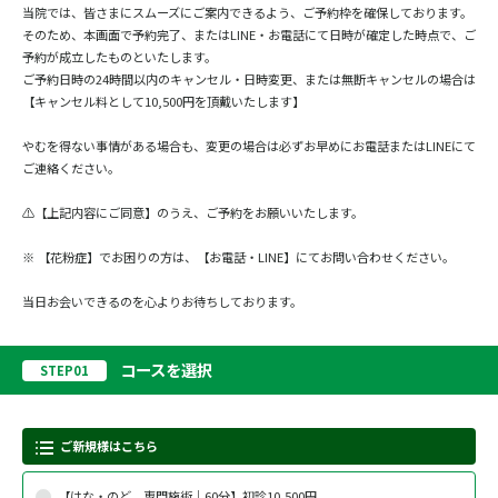
当院では、皆さまにスムーズにご案内できるよう、ご予約枠を確保しております。
そのため、本画面で予約完了、またはLINE・お電話にて日時が確定した時点で、ご
予約が成立したものといたします。
ご予約日時の24時間以内のキャンセル・日時変更、または無断キャンセルの場合は
【キャンセル料として10,500円を頂戴いたします】
やむを得ない事情がある場合も、変更の場合は必ずお早めにお電話またはLINEにて
ご連絡ください。
⚠️【上記内容にご同意】のうえ、ご予約をお願いいたします。
※ 【花粉症】でお困りの方は、【お電話・LINE】にてお問い合わせください。
当日お会いできるのを心よりお待ちしております。
コースを選択
STEP01
ご新規様はこちら
【はな・のど 専門施術｜60分】初診10,500円