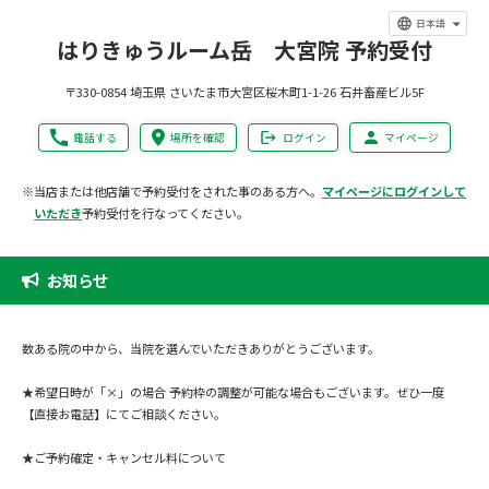
日本語
はりきゅうルーム岳 大宮院 予約受付
〒330-0854 埼玉県 さいたま市大宮区桜木町1-1-26 石井畜産ビル5F
電話する
場所を確認
ログイン
マイページ
※当店または他店舗で予約受付をされた事のある方へ。
マイページにログインして
いただき
予約受付を行なってください。
お知らせ
数ある院の中から、当院を選んでいただきありがとうございます。
★希望日時が「×」の場合 予約枠の調整が可能な場合もございます。ぜひ一度
【直接お電話】にてご相談ください。
★ご予約確定・キャンセル料について