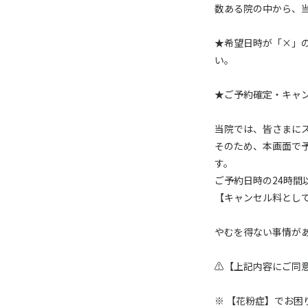
数ある院の中から、
★希望日時が「×」
い。
★ご予約確定・キャ
当院では、皆さまに
そのため、本画面で予
す。
ご予約日時の24時
【キャンセル料として
やむを得ない事情があ
⚠️【上記内容にご同
※ 【花粉症】でお困