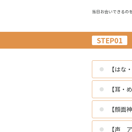
当日お会いできるの
STEP01
【はな・
【耳・め
【顔面神
【声 ア