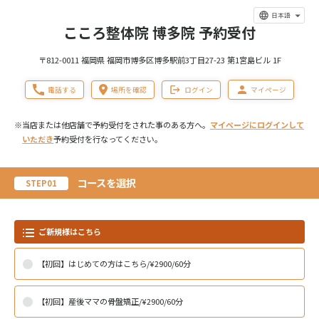
日本語
こころ整体院 博多院 予約受付
〒812-0011 福岡県 福岡市博多区博多駅前3丁目27-23 第1宮島ビル 1F
電話する
場所を確認
ログイン
マイページ
※当店または他店舗で予約受付をされた事のある方へ。
マイページにログインして
いただき
予約受付を行なってください。
コースを選択
STEP01
ご新規様はこちら
【初回】はじめての方はこちら/¥2900/60分
【初回】産後ママの骨盤矯正/¥2900/60分