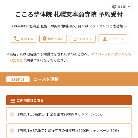
日本語
こころ整体院 札幌東本願寺院 予約受付
〒064-0808 北海道 札幌市中央区南8条西6丁目7-24 アン・セリジェ壱番館 1F
電話する
場所を確認
ログイン
マイページ
※当店または他店舗で予約受付をされた事のある方へ。
マイページにログインして
いただき
予約受付を行なってください。
コースを選択
STEP01
ご新規様はこちら
【初診/1日5名限定!!】全身整体2900円キャンペーン/60分
【初診/1日5名限定】産後ママの骨盤矯正2900円キャンペーン(60分)