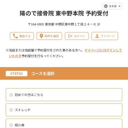
日本語
陽ので接骨院 東中野本院 予約受付
〒164-0003 東京都 中野区東中野１丁目２４－８ 1F
電話する
場所を確認
ログイン
マイページ
※当店または他店舗で予約受付をされた事のある方へ。
マイページにログインして
いただき
予約受付を行なってください。
コースを選択
STEP01
初めての方はこちら
ストレッチ
紹介券