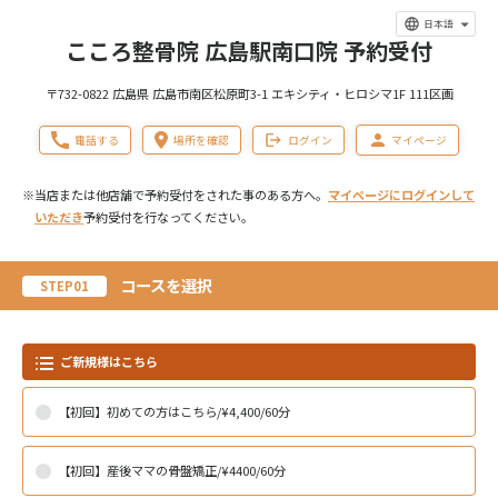
日本語
こころ整骨院 広島駅南口院 予約受付
〒732-0822 広島県 広島市南区松原町3-1 エキシティ・ヒロシマ1F 111区画
電話する
場所を確認
ログイン
マイページ
※当店または他店舗で予約受付をされた事のある方へ。
マイページにログインして
いただき
予約受付を行なってください。
コースを選択
STEP01
ご新規様はこちら
【初回】初めての方はこちら/¥4,400/60分
【初回】産後ママの骨盤矯正/¥4400/60分