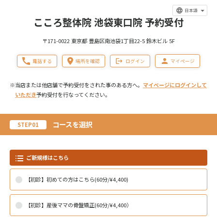
日本語
こころ整体院 池袋東口院 予約受付
〒171-0022 東京都 豊島区南池袋1丁目22-5 鈴木ビル 5F
電話する
場所を確認
ログイン
マイページ
※当店または他店舗で予約受付をされた事のある方へ。
マイページにログインして
いただき
予約受付を行なってください。
コースを選択
STEP01
ご新規様はこちら
【初診】初めての方はこちら(60分/¥4,400)
【初診】産後ママの骨盤矯正(60分/¥4,400）