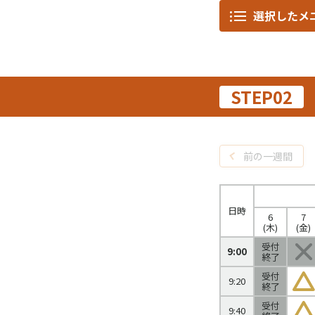
選択したメ
STEP02
前の一週間
日時
6
7
(木)
(金)
受付
9:00
終了
受付
9:20
終了
受付
9:40