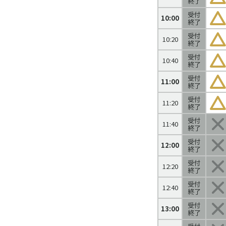
終了
受付
10:00
終了
受付
10:20
終了
受付
10:40
終了
受付
11:00
終了
受付
11:20
終了
受付
11:40
終了
受付
12:00
終了
受付
12:20
終了
受付
12:40
終了
受付
13:00
終了