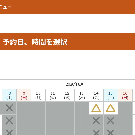
ニュー
予約日、時間を選択
2026年8月
8
9
10
11
12
13
14
15
16
(土)
(日)
(月)
(火)
(水)
(木)
(金)
(土)
(日)