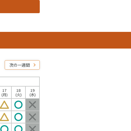
次の一週間
17
18
19
(月)
(火)
(水)