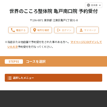
日本語
世界のこころ整体院 亀戸南口院 予約受付
〒136-0071 東京都 江東区亀戸1丁目31-8
電話する
場所を確認
ログイン
マイページ
※当店または他店舗で予約受付をされた事のある方へ。
マイページにログインして
いただき
予約受付を行なってください。
コースを選択
STEP01
選択したメニュー