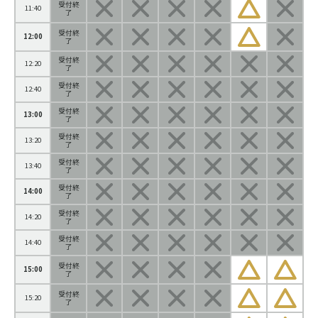
受付終
11:40
了
受付終
12:00
了
受付終
12:20
了
受付終
12:40
了
受付終
13:00
了
受付終
13:20
了
受付終
13:40
了
受付終
14:00
了
受付終
14:20
了
受付終
14:40
了
受付終
15:00
了
受付終
15:20
了