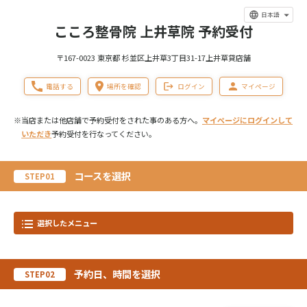
日本語
こころ整骨院 上井草院 予約受付
〒167-0023 東京都 杉並区上井草3丁目31-17上井草貸店舗
電話する
場所を確認
ログイン
マイページ
※当店または他店舗で予約受付をされた事のある方へ。
マイページにログインして
いただき
予約受付を行なってください。
コースを選択
STEP01
選択したメニュー
予約日、時間を選択
STEP02