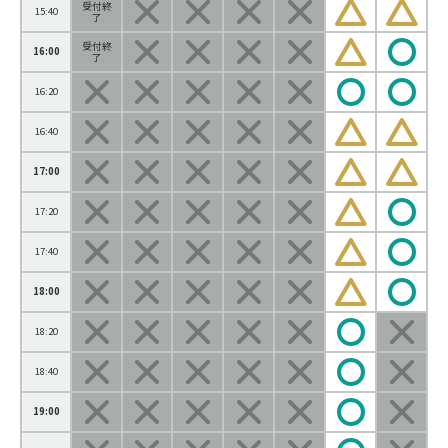
受付終
15:40
了
受付終
16:00
了
16:20
16:40
17:00
17:20
17:40
18:00
18:20
18:40
19:00