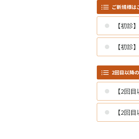
ご新規様は
【初診】初
【初診】産
2回目以降
【2回目
【2回目