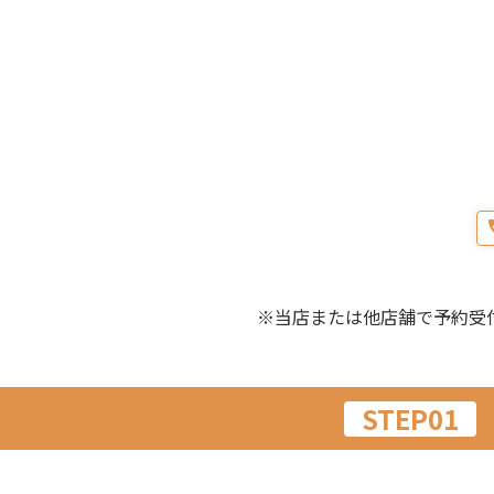
※当店または他店舗で予約受
STEP01