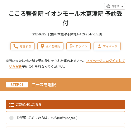
日本語
こころ整骨院 イオンモール木更津院 予約受
付
〒292-0835 千葉県 木更津市築地1-4 2F2047-1区画
電話する
場所を確認
ログイン
マイページ
※当店または他店舗で予約受付をされた事のある方へ。
マイページにログインして
いただき
予約受付を行なってください。
コースを選択
STEP01
ご新規様はこちら
【初回】初めての方はこちら(60分/¥2,900)