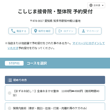
日本語
こしじま接骨院・整体院 予約受付
〒478-0017 愛知県 知多市新知中殿12番地
電話する
場所を確認
ログイン
マイページ
※当店または他店舗で予約受付をされた事のある方へ。
マイページにログインして
いただき
予約受付を行なってください。
コースを選択
STEP01
初めての方
【まずはお試し！】全身おまかせ整体 11000円➡4980円（施術時間40
分）
保険内施術（骨折・脱臼・捻挫・打撲・肉離れ等のケガのみ）