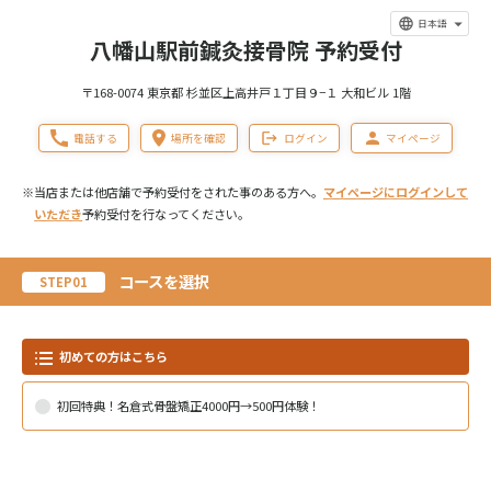
日本語
八幡山駅前鍼灸接骨院 予約受付
〒168-0074 東京都 杉並区上高井戸１丁目９−１ 大和ビル 1階
電話する
場所を確認
ログイン
マイページ
※当店または他店舗で予約受付をされた事のある方へ。
マイページにログインして
いただき
予約受付を行なってください。
コースを選択
STEP01
初めての方はこちら
初回特典！名倉式骨盤矯正4000円→500円体験！