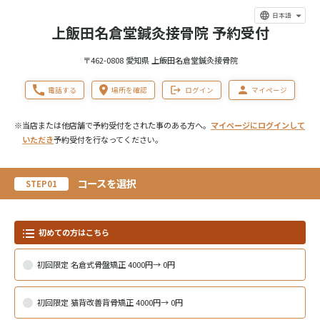
日本語
上飯田名倉堂鍼灸接骨院 予約受付
〒462-0808 愛知県 上飯田名倉堂鍼灸接骨院
電話する
場所を確認
ログイン
マイページ
※当店または他店舗で予約受付をされた事のある方へ。
マイページにログインして
いただき
予約受付を行なってください。
コースを選択
STEP01
初めての方はこちら
初回限定 名倉式骨盤矯正 4000円→ 0円
初回限定 猫背改善背骨矯正 4000円→ 0円