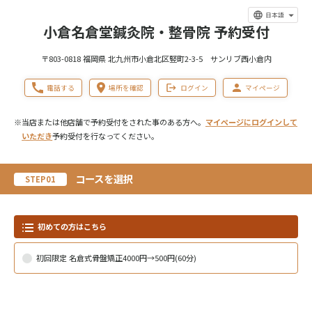
日本語
小倉名倉堂鍼灸院・整骨院 予約受付
〒803-0818 福岡県 北九州市小倉北区竪町2-3-5 サンリブ西小倉内
電話する
場所を確認
ログイン
マイページ
※当店または他店舗で予約受付をされた事のある方へ。
マイページにログインして
いただき
予約受付を行なってください。
コースを選択
STEP01
初めての方はこちら
初回限定 名倉式骨盤矯正4000円→500円(60分)