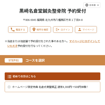
日本語
黒崎名倉堂鍼灸整骨院 予約受付
〒806-0045 福岡県 北九州市八幡西区竹末１丁目4-8
電話する
場所を確認
ログイン
マイページ
※当店または他店舗で予約受付をされた事のある方へ。
マイページにログインして
いただき
予約受付を行なってください。
コースを選択
STEP01
初めての方はこちら
ホームページ限定特典 名倉式骨盤矯正 通常4,000円→500円体験！