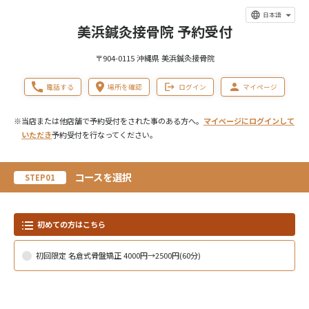
日本語
美浜鍼灸接骨院 予約受付
〒904-0115 沖縄県 美浜鍼灸接骨院
電話する
場所を確認
ログイン
マイページ
※当店または他店舗で予約受付をされた事のある方へ。
マイページにログインして
いただき
予約受付を行なってください。
コースを選択
STEP01
初めての方はこちら
初回限定 名倉式骨盤矯正 4000円→2500円(60分)