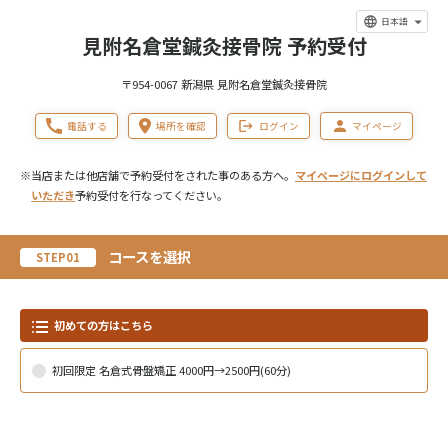
日本語
見附名倉堂鍼灸接骨院 予約受付
〒954-0067 新潟県 見附名倉堂鍼灸接骨院
電話する
場所を確認
ログイン
マイページ
※当店または他店舗で予約受付をされた事のある方へ。
マイページにログインして
いただき
予約受付を行なってください。
コースを選択
STEP01
初めての方はこちら
初回限定 名倉式骨盤矯正 4000円→2500円(60分)