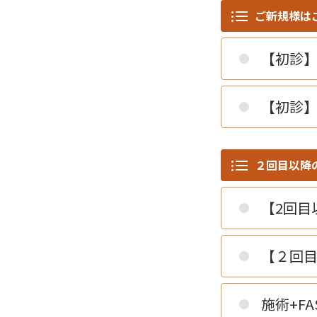
ご新規様は
【初診】初
【初診】産
２回目以降
【2回目
【２回目
施術+FA