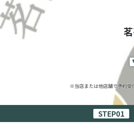
茗
※当店または他店舗で予約受
STEP01