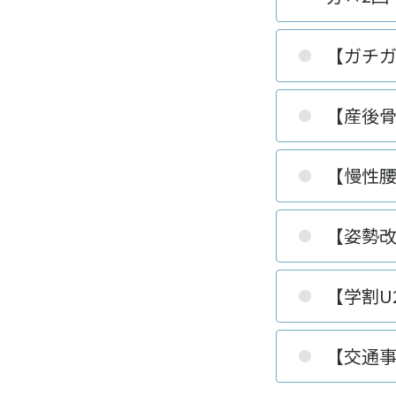
【ガチガ
【産後骨
【慢性腰
【姿勢改
【学割U
【交通事