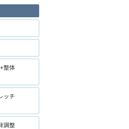
+整体
レッチ
背調整