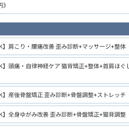
0円》
K】肩こり・腰痛改善 歪み診断+マッサージ+整体《5
K】頭痛・自律神経ケア 猫背矯正+整体+首肩ほぐし《
K】産後骨盤矯正 歪み診断+骨盤調整+ストレッチ《5
K】全身ゆがみ改善 歪み診断+骨盤矯正+猫背調整《5