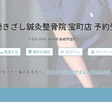
崎きざし鍼灸整骨院 宝町店 予約
〒850-0045 長崎県 長崎市宝町5－7
電話する
場所を確認
ログイン
マイペー
付をされた事のある方へ。
マイページにログインしていただき