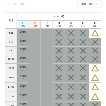
前の一週間
次の一週間
2026年8月
日時
8
9
10
11
12
13
14
(土)
(日)
(月)
(火)
(水)
(木)
(金)
受付終
9:00
了
受付終
9:20
了
受付終
9:40
了
受付終
10:00
了
受付終
10:20
了
受付終
10:40
了
受付終
11:00
了
受付終
11:20
了
受付終
11:40