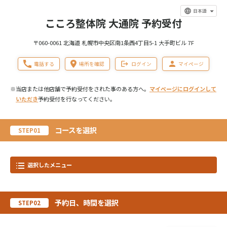
日本語
こころ整体院 大通院 予約受付
〒060-0061 北海道 札幌市中央区南1条西4丁目5-1 大手町ビル 7F
電話する
場所を確認
ログイン
マイページ
※当店または他店舗で予約受付をされた事のある方へ。
マイページにログインして
いただき
予約受付を行なってください。
コースを選択
STEP01
選択したメニュー
予約日、時間を選択
STEP02