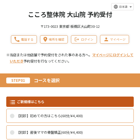
日本語
こころ整体院 大山院 予約受付
〒173-0023 東京都 板橋区大山町30-12
電話する
場所を確認
ログイン
マイページ
※当店または他店舗で予約受付をされた事のある方へ。
マイページにログインして
いただき
予約受付を行なってください。
コースを選択
STEP01
ご新規様はこちら
【初診】初めての方はこちら(60分/¥4,400)
【初診】産後ママの骨盤矯正(60分/¥4,400)