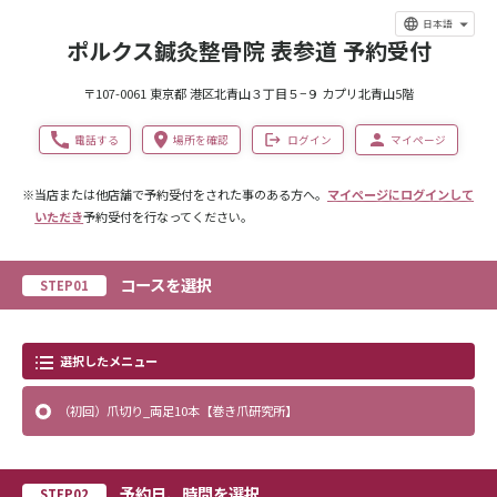
日本語
ポルクス鍼灸整骨院 表参道 予約受付
〒107-0061 東京都 港区北青山３丁目５−９ カプリ北青山5階
電話する
場所を確認
ログイン
マイページ
※当店または他店舗で予約受付をされた事のある方へ。
マイページにログインして
いただき
予約受付を行なってください。
コースを選択
STEP01
選択したメニュー
（初回）爪切り_両足10本【巻き爪研究所】
予約日、時間を選択
STEP02