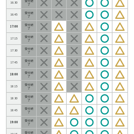
受付終
16:30
了
受付終
16:45
了
受付終
17:00
了
受付終
17:15
了
受付終
17:30
了
受付終
17:45
了
受付終
18:00
了
受付終
18:15
了
受付終
18:30
了
受付終
18:45
了
受付終
19:00
了
受付終