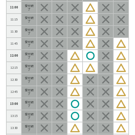
受付終
11:00
了
受付終
11:15
了
受付終
11:30
了
受付終
11:45
了
受付終
12:00
了
受付終
12:15
了
受付終
12:30
了
受付終
12:45
了
受付終
13:00
了
受付終
13:15
了
受付終
13:30
了