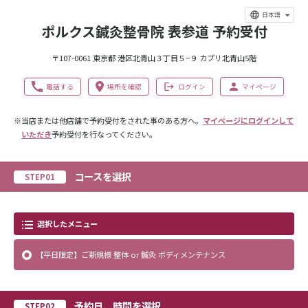
日本語
ポルクス鍼灸整骨院 表参道 予約受付
〒107-0061 東京都 港区北青山３丁目５−９ カプリ北青山5階
電話する
場所を確認
ログイン
マイページ
※当店または他店舗で予約受付をされた事のある方へ。
マイページにログインして
いただき
予約受付を行なってください。
コースを選択
STEP01
選択したメニュー
【平日限定】ご新規様 整体 or 鍼灸 ボディメンテナンス
予約日、時間を選択
STEP02