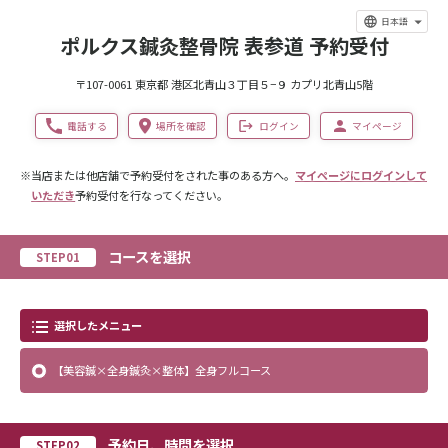
日本語
ポルクス鍼灸整骨院 表参道 予約受付
〒107-0061 東京都 港区北青山３丁目５−９ カプリ北青山5階
電話する
場所を確認
ログイン
マイページ
※当店または他店舗で予約受付をされた事のある方へ。
マイページにログインして
いただき
予約受付を行なってください。
コースを選択
STEP01
選択したメニュー
【美容鍼×全身鍼灸×整体】全身フルコース
予約日、時間を選択
STEP02