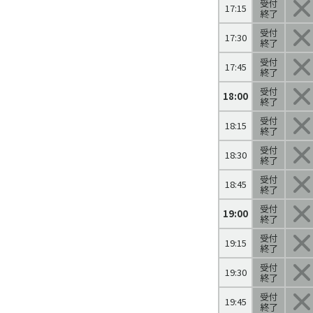
受付
17:15
終了
受付
17:30
終了
受付
17:45
終了
受付
18:00
終了
受付
18:15
終了
受付
18:30
終了
受付
18:45
終了
受付
19:00
終了
受付
19:15
終了
受付
19:30
終了
受付
19:45
終了