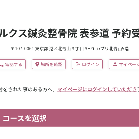
ルクス鍼灸整骨院 表参道 予約
〒107-0061 東京都 港区北青山３丁目５−９ カプリ北青山5階
電話する
場所を確認
ログイン
マイペー
付をされた事のある方へ。
マイページにログインしていただき
コースを選択