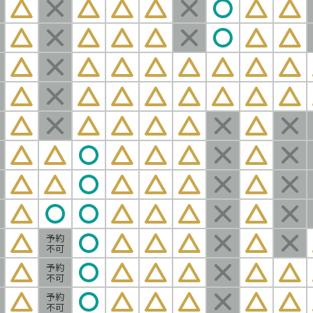
予約
不可
予約
不可
予約
不可