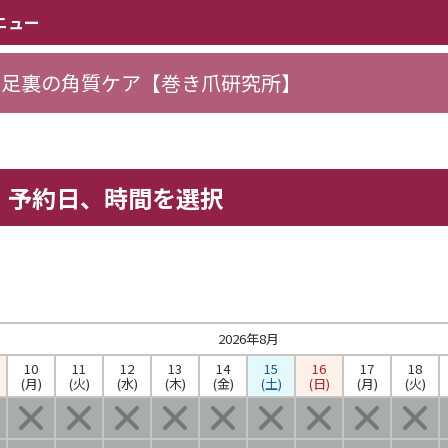
ニュー
）足裏の角質ケア【巻き爪研究所】
予約日、時間を選択
2026年8月
10
11
12
13
14
15
16
17
18
(月)
(火)
(水)
(木)
(金)
(土)
(日)
(月)
(火)