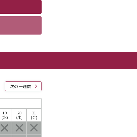
次の一週間
19
20
21
(水)
(木)
(金)