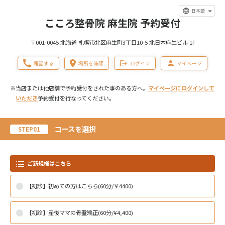
日本語
こころ整骨院 麻生院 予約受付
〒001-0045 北海道 札幌市北区麻生町3丁目10-5 北日本麻生ビル 1F
電話する
場所を確認
ログイン
マイページ
※当店または他店舗で予約受付をされた事のある方へ。
マイページにログインして
いただき
予約受付を行なってください。
コースを選択
STEP01
ご新規様はこちら
【初診】初めての方はこちら(60分/￥4400)
【初診】産後ママの骨盤矯正(60分/¥4,400)