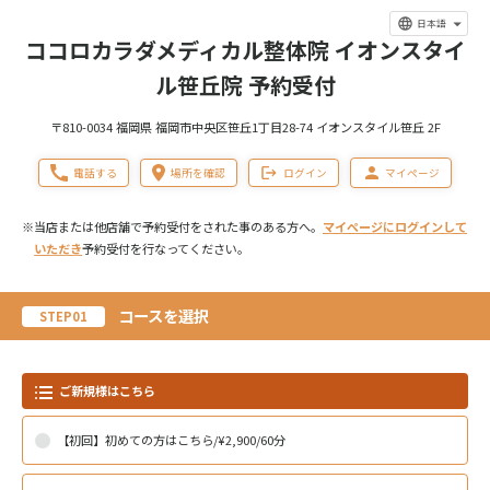
日本語
ココロカラダメディカル整体院 イオンスタイ
ル笹丘院 予約受付
〒810-0034 福岡県 福岡市中央区笹丘1丁目28-74 イオンスタイル笹丘 2F
電話する
場所を確認
ログイン
マイページ
※当店または他店舗で予約受付をされた事のある方へ。
マイページにログインして
いただき
予約受付を行なってください。
コースを選択
STEP01
ご新規様はこちら
【初回】初めての方はこちら/¥2,900/60分