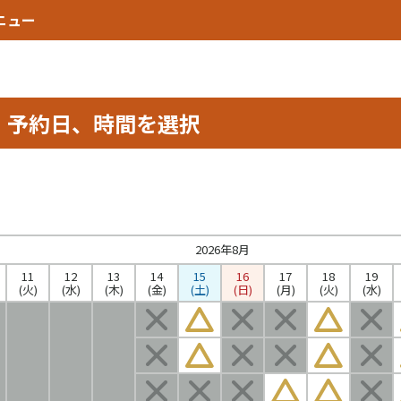
ニュー
予約日、時間を選択
2026年8月
11
12
13
14
15
16
17
18
19
(火)
(水)
(木)
(金)
(土)
(日)
(月)
(火)
(水)