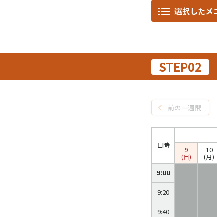
選択したメ
STEP02
前の一週間
日時
9
10
(日)
(月)
9:00
9:20
9:40