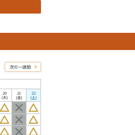
次の一週間
20
21
22
(木)
(金)
(土)