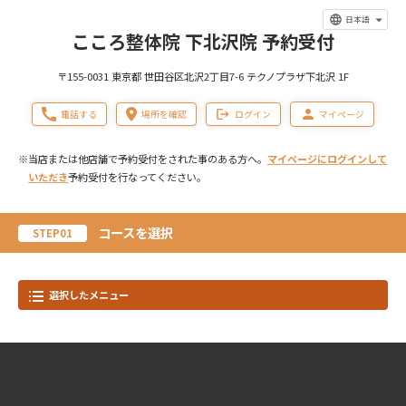
日本語
こころ整体院 下北沢院 予約受付
〒155-0031 東京都 世田谷区北沢2丁目7-6 テクノプラザ下北沢 1F
電話する
場所を確認
ログイン
マイページ
※当店または他店舗で予約受付をされた事のある方へ。
マイページにログインして
いただき
予約受付を行なってください。
コースを選択
STEP01
選択したメニュー