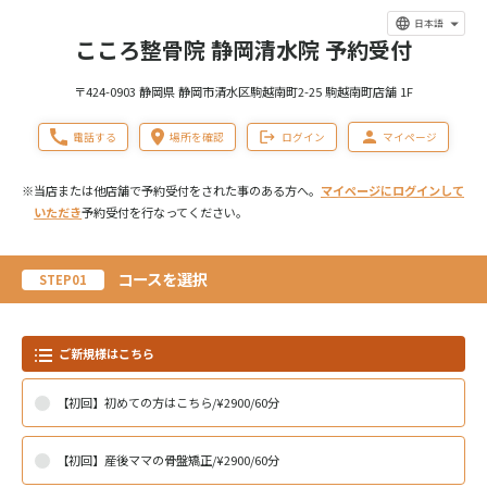
日本語
こころ整骨院 静岡清水院 予約受付
〒424-0903 静岡県 静岡市清水区駒越南町2-25 駒越南町店舗 1F
電話する
場所を確認
ログイン
マイページ
※当店または他店舗で予約受付をされた事のある方へ。
マイページにログインして
いただき
予約受付を行なってください。
コースを選択
STEP01
ご新規様はこちら
【初回】初めての方はこちら/¥2900/60分
【初回】産後ママの骨盤矯正/¥2900/60分