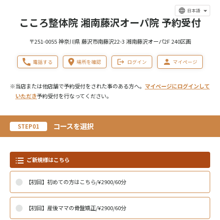
日本語
こころ整体院 湘南藤沢オーパ院 予約受付
〒251-0055 神奈川県 藤沢市南藤沢22-3 湘南藤沢オーパ2F 240区画
電話する
場所を確認
ログイン
マイページ
※当店または他店舗で予約受付をされた事のある方へ。
マイページにログインして
いただき
予約受付を行なってください。
コースを選択
STEP01
ご新規様はこちら
【初回】初めての方はこちら/¥2900/60分
【初回】産後ママの骨盤矯正/¥2900/60分