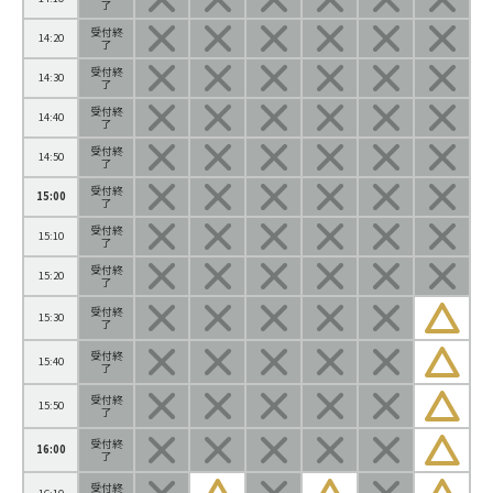
了
受付終
14:20
了
受付終
14:30
了
受付終
14:40
了
受付終
14:50
了
受付終
15:00
了
受付終
15:10
了
受付終
15:20
了
受付終
15:30
了
受付終
15:40
了
受付終
15:50
了
受付終
16:00
了
受付終