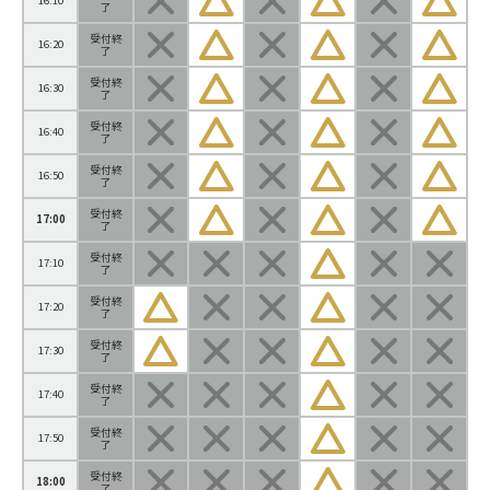
16:10
了
受付終
16:20
了
受付終
16:30
了
受付終
16:40
了
受付終
16:50
了
受付終
17:00
了
受付終
17:10
了
受付終
17:20
了
受付終
17:30
了
受付終
17:40
了
受付終
17:50
了
受付終
18:00
了