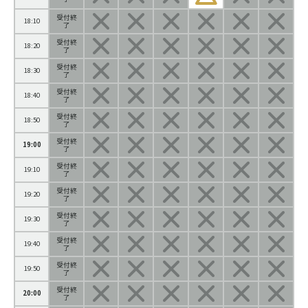
受付終
18:10
了
受付終
18:20
了
受付終
18:30
了
受付終
18:40
了
受付終
18:50
了
受付終
19:00
了
受付終
19:10
了
受付終
19:20
了
受付終
19:30
了
受付終
19:40
了
受付終
19:50
了
受付終
20:00
了