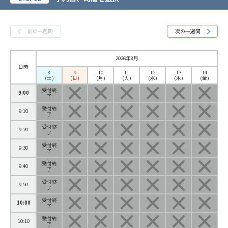
前の一週間
次の一週間
2026年8月
日時
8
9
10
11
12
13
14
(土)
(日)
(月)
(火)
(水)
(木)
(金)
受付終
9:00
了
受付終
9:10
了
受付終
9:20
了
受付終
9:30
了
受付終
9:40
了
受付終
9:50
了
受付終
10:00
了
受付終
10:10
了