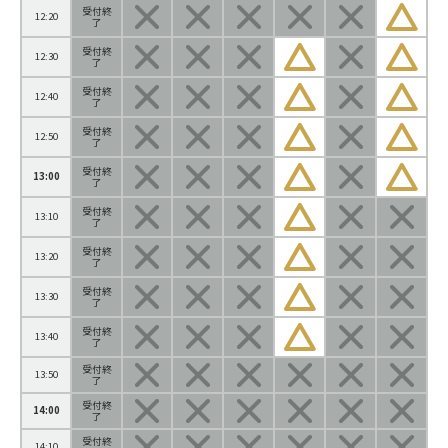
受付終
12:20
了
受付終
12:30
了
受付終
12:40
了
受付終
12:50
了
受付終
13:00
了
受付終
13:10
了
受付終
13:20
了
受付終
13:30
了
受付終
13:40
了
受付終
13:50
了
受付終
14:00
了
受付終
14:10