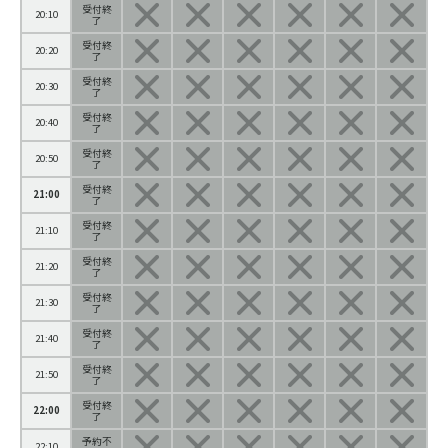
受付終
20:10
了
受付終
20:20
了
受付終
20:30
了
受付終
20:40
了
受付終
20:50
了
受付終
21:00
了
受付終
21:10
了
受付終
21:20
了
受付終
21:30
了
受付終
21:40
了
受付終
21:50
了
受付終
22:00
了
予約不
22:10