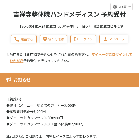
日本語
吉祥寺整体院ハンドメディスン 予約受付
〒180-0004 東京都 武蔵野市吉祥寺本町2丁目6-7 第2 武蔵野ビル 1階
電話する
場所を確認
ログイン
マイページ
※当店または他店舗で予約受付をされた事のある方へ。
マイページにログインして
いただき
予約受付を行なってください。
お知らせ
【初診料】
◆整体（メニュー「初めての方」）➡3,000円
◆産後骨盤矯正➡3,000円
◆ダイエットカウンセリング➡980円
◆ダイエットカウンセリング＋整体体験➡2,980円
2回目以降はご相談の上、内容とペースによって変わります。