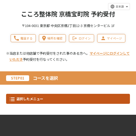
日本語
こころ整体院 京橋宝町院 予約受付
〒104-0031 東京都 中央区京橋2丁目12-3 京橋センタービル 1F
電話する
場所を確認
ログイン
マイページ
※当店または他店舗で予約受付をされた事のある方へ。
マイページにログインして
いただき
予約受付を行なってください。
コースを選択
STEP01
選択したメニュー