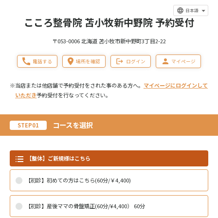
日本語
こころ整骨院 苫小牧新中野院 予約受付
〒053-0006 北海道 苫小牧市新中野町3丁目2-22
電話する
場所を確認
ログイン
マイページ
※当店または他店舗で予約受付をされた事のある方へ。
マイページにログインして
いただき
予約受付を行なってください。
コースを選択
STEP01
【整体】ご新規様はこちら
【初診】初めての方はこちら(60分/￥4,400)
【初診】産後ママの骨盤矯正(60分/¥4,400） 60分