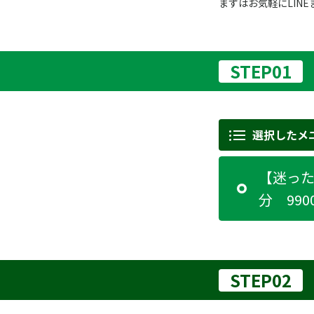
まずはお気軽にLIN
STEP01
選択したメ
【迷った
分 990
STEP02