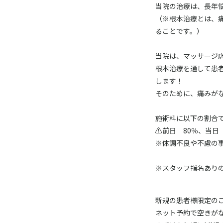
当院の治療は、長年
（※根本治療とは、
ることです。）
当院は、マッサージ
根本治療を通して患
します！
そのために、痛みが
施術料に以下の割合
⚠️前日 80％、当日 
※体調不良や不慮の
※スタッフ指名ありの
新規の患者様限定の
ネット予約で空きが