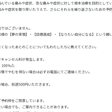
悩んでいる痛みや症状、急な痛みや症状に対して根本治療を目的として
痛みや症状を取り除いたうえで、さらにそれらを繰り返さないための予
店ではございません。
者様の【夢の実現】・【目標達成】・【なりたい自分になる】という願
なくなったあとのことについてもわたしたちに教えてください。
でキャンセル料が発生します。
100％⚠️
事情でやむを得ない場合は必ずお電話にてご連絡ください。
場合、別途500円いただきます。
ご予約枠をご用意しています。
ない場合でも、ご案内できることがあります。