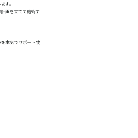
います。
防計画を立てて施術す
いを本気でサポート致