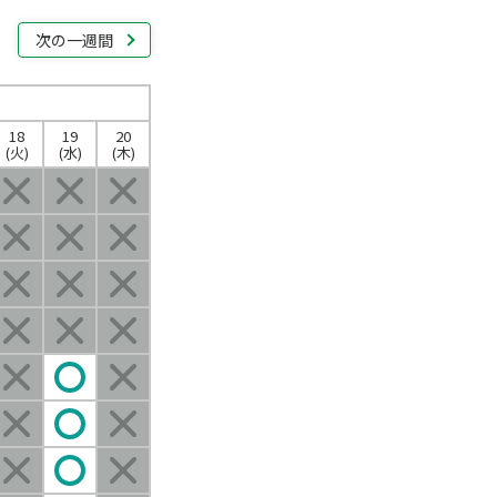
次の一週間
18
19
20
(火)
(水)
(木)