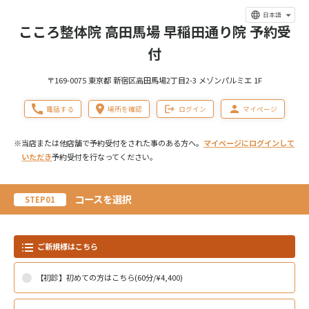
日本語
こころ整体院 高田馬場 早稲田通り院 予約受
付
〒169-0075 東京都 新宿区高田馬場2丁目2-3 メゾンパルミエ 1F
電話する
場所を確認
ログイン
マイページ
※当店または他店舗で予約受付をされた事のある方へ。
マイページにログインして
いただき
予約受付を行なってください。
コースを選択
STEP01
ご新規様はこちら
【初診】初めての方はこちら(60分/¥4,400)