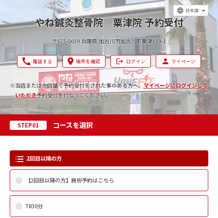
日本語
やね鍼灸整骨院 粟津院 予約受付
〒675-0039 兵庫県 加古川市加古川町粟津819-1
電話する
場所を確認
ログイン
マイページ
※当店または他店舗で予約受付をされた事のある方へ。
マイページにログインして
いただき
予約受付を行なってください。
コースを選択
STEP01
2回目以降の方
【2回目以降の方】施術予約はこちら
TR30分