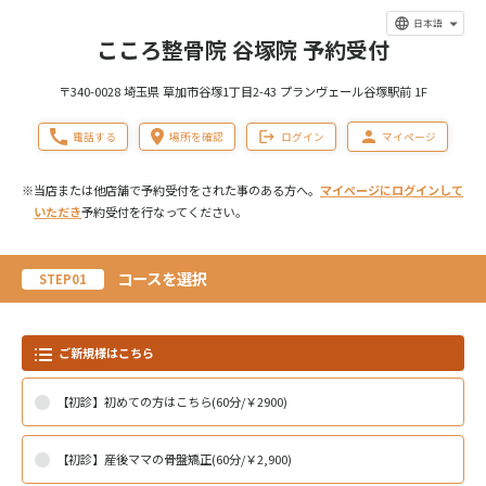
日本語
こころ整骨院 谷塚院 予約受付
〒340-0028 埼玉県 草加市谷塚1丁目2-43 プランヴェール谷塚駅前 1F
電話する
場所を確認
ログイン
マイページ
※当店または他店舗で予約受付をされた事のある方へ。
マイページにログインして
いただき
予約受付を行なってください。
コースを選択
STEP01
ご新規様はこちら
【初診】初めての方はこちら(60分/￥2900)
【初診】産後ママの骨盤矯正(60分/￥2,900)